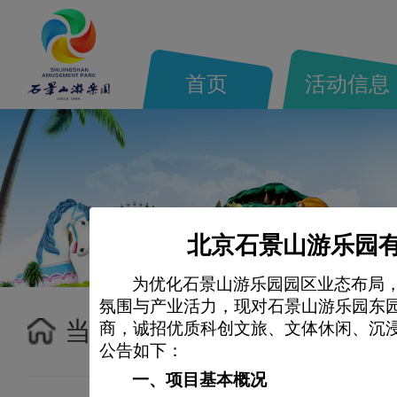
首页
活动信息
北京石景山游乐园有
为优化石景山游乐园园区业态布局
氛围与产业活力，现对石景山游乐园东
当前位置：
首页>
最新公告
商，诚招优质科创文旅、文体休闲、沉
公告如下：
一、
项目基本概况