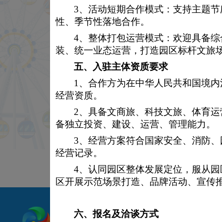
3、活动短期合作模式：支持主题
游园服务
性、季节性落地合作。
4、整体打包运营模式：欢迎具备
检修项目&温馨提示
装、统一业态运营，打造园区标杆文旅
五、
入驻主体资质要求
安全须知
1、合作方为在中华人民共和国境
爱国主义教育基地
经营资质。
2、具备文商旅、科技文旅、体育
入园须知
备独立投资、建设、运营、管理能力。
3、经营方案符合国家安全、消防
经营记录。
4、认同园区整体发展定位，服从
区开展示范场景打造、品牌活动、宣传
关于我们 /
乐园美图 /
虚拟景
六、
报名及洽谈方式