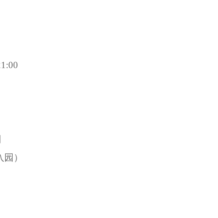
:00
日
票入园）