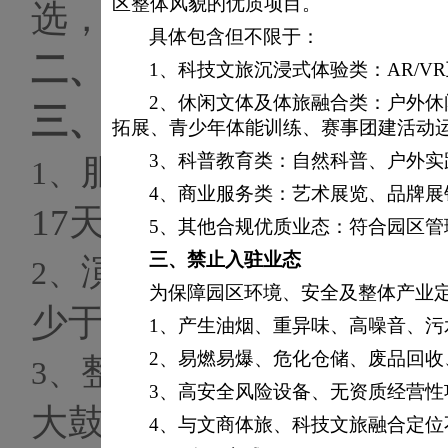
区整体风貌的优质项目。
选，以择优确定演出团队
具体包含但不限于：
二、
预算要求：不高于
23
1、
科技文旅沉浸式体验类：
AR/
2、
休闲文体及体旅融合类：户外休
三、
演出要求
拓展、青少年体能训练、赛事团建活动
3、
科普教育类：自然科普、户外实
服务时间：
2026年2
1、
4、
商业服务类：艺术展览、品牌展
17天）；
5、
其他合规优质业态：符合园区管
三、
禁止入驻业态
演出团队需按照甲方
2、
为保障园区环境、安全及整体产业
少于
4场，每场表演不低于
1、产生油烟、重异味、高噪音、
2、易燃易爆、危化仓储、废品回
整体演出团队不少于
3、
3、高安全风险设备、无资质经营性
大鼓表演人员1人、大镲表
4、与文商体旅、科技文旅融合定