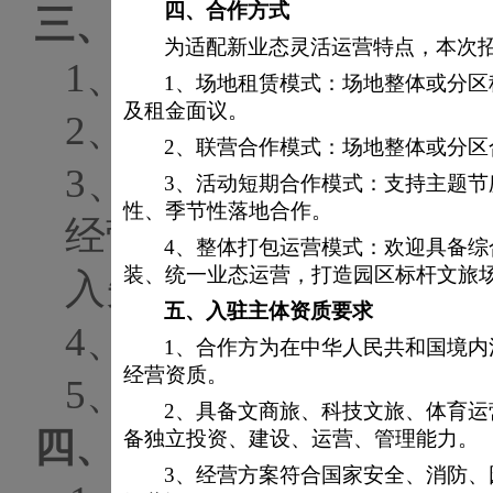
四、
合作方式
三
、
应
选方要求
为适配新业态灵活运营特点，本次
1
、应选人具有独立法人
1、场地租赁模式：场地整体或分
及租金面议。
2、
具有
营业性演出许可
2、联营合作模式：场地整体或分
3、
经营状态良好，国
3、活动短期合作模式：支持主题
性、季节性落地合作。
经营异常名录及严重违
4、整体打包运营模式：欢迎具备
装、统一业态运营，打造园区标杆文旅
入失信被执行人和重大
五、
入驻主体资质要求
4
、具有安塞腰鼓演出成
1、合作方为在中华人民共和国境
经营资质。
5
、该项目不接受分包、
2、具备文商旅、科技文旅、体育
四
、
比选
须知
文件
的获取
备独立投资、建设、运营、管理能力。
3、经营方案符合国家安全、消防