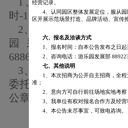
1、获取时间：2026
经营记录。
4、认同园区整体发展定位，服从
时-16:00时；
区开展示范场景打造、品牌活动、宣传
2、获取地址：北京石
六、
报名及洽谈方式
园采购部203
/207
1、报名时间：自本公告发布之日起至2
68862884/
19520334660
2、咨询电话：游乐园发展部 889223
七、
其他说明
3、获取条件：需要营
1、本次招商为公开自主招商，全
委托书原件、被授权人
准；
2、意向方可自行前往场地实地考
公章）
3、我单位有权对报名合作方及经
4、本公告未尽事宜，可致电咨询。