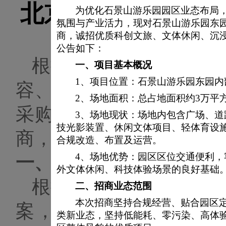
北京石景山游乐园有
为优化石景山游乐园园区业态布局
氛围与产业活力，现对石景山游乐园东
安塞腰鼓
商，诚招优质科创文旅、文体休闲、沉
公告如下：
根据
2026年迎春庙会
一、
项目基本概况
1、
项目位置：石景山游乐园东园内
容、提升游客体验，现
2、场地面积：总占地面积约3万平
采购拟采用比选方式，
3、场地现状：场地内包含广场、
技光影装置、休闲文体项目、轻体育设
商，诚邀符合要求的团队
合规改造、布置及运营。
4、场地优势：园区区位交通便利
一、比选
范围
外文体休闲、科技体验场景的良好基础
根据游乐园特色，并结
二、
招商业态范围
本次招商坚持合规经营、贴合园区
案，现拟对活动安排的
类新业态，坚持低能耗、零污染、高体