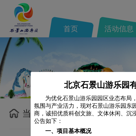
首页
活动信息
北京石景山游乐园有
为优化石景山游乐园园区业态布局
氛围与产业活力，现对石景山游乐园东
当前位置：
首页>
最新公告
商，诚招优质科创文旅、文体休闲、沉
公告如下：
一、
项目基本概况