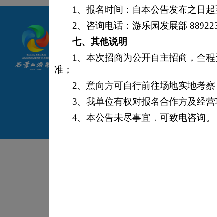
1、报名时间：自本公告发布之日起至2
关于我们 /
乐园美图 /
虚拟景
2、咨询电话：游乐园发展部 889223
七、
其他说明
©2014 北京石景山游乐园
1、本次招商为公开自主招商，全
京公网安备 110107020015
准；
2、意向方可自行前往场地实地考
3、我单位有权对报名合作方及经
4、本公告未尽事宜，可致电咨询。