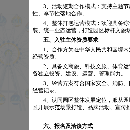
3、活动短期合作模式：支持主题
性、季节性落地合作。
4、整体打包运营模式：欢迎具备
装、统一业态运营，打造园区标杆文旅
游园服务
五、
入驻主体资质要求
1、合作方为在中华人民共和国境
检修项目&温馨提示
经营资质。
安全须知
2、具备文商旅、科技文旅、体育
备独立投资、建设、运营、管理能力。
爱国主义教育基地
3、经营方案符合国家安全、消防
经营记录。
入园须知
4、认同园区整体发展定位，服从
区开展示范场景打造、品牌活动、宣传
六、
报名及洽谈方式