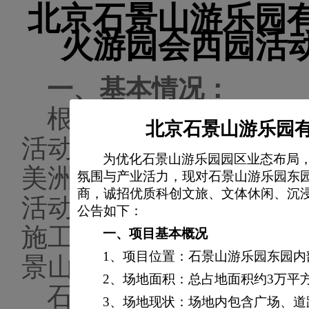
北京石景山游乐园有
火游园会西园活
一、
基本情况：
根据整体发展需要，
北京石景山游乐园有
活动氛围装饰方案发布
为优化石景山游乐园园区业态布局
美洲区、浪漫欧陆区、
氛围与产业活力，现对石景山游乐园东
商，诚招优质科创文旅、文体休闲、沉
活动主题方案（报名时
公告如下：
施工。本项目通过公开
一、
项目基本概况
1、
项目位置：石景山游乐园东园内
景山游乐园有限公司，
2、场地面积：总占地面积约3万平
石景山游乐园
陆续
3、场地现状：场地内包含广场、