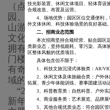
（点）、全国精神文明
技光影装置、休闲文体项目、轻体育设
合规改造、布置及运营。
园、北京市爱国主义教
4、场地优势：园区区位交通便利
外文体休闲、科技体验场景的良好基础
山游乐园自1986年9月
二、
招商业态范围
文化积淀。是北京地区
本次招商坚持合规经营、贴合园区
拥有
哥特式的灰姑娘城
类新业态，坚持低能耗、零污染、高体
区整体风貌的优质项目。
门楼风采各异、气势恢
具体包含但不限于：
有
奇趣园、童趣园、谐
1、
科技文旅沉浸式体验类：
AR/
2、
休闲文体及体旅融合类：户外休
域的五十余项游艺项目
拓展、青少年体能训练、赛事团建活动
“2025迎春庙会、灯
3、
科普教育类：自然科普、户外实
新年，以五洲为活动主
4、
商业服务类：艺术展览、品牌展
5、
其他合规优质业态：符合园区管