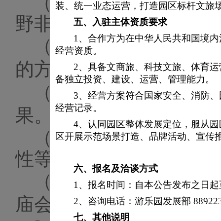
（
1）本次招选内容：
装、统一业态运营，打造园区标杆文旅
野非洲区、神秘中东区”
五、
入驻主体资质要求
1、合作方为在中华人民共和国境
（
2）地点
：
西园（具
经营资质。
的方案为准）
。
2、具备文商旅、科技文旅、体育
备独立投资、建设、运营、管理能力。
（
3
）
氛围装饰
具有创
3、经营方案符合国家安全、消防
经营记录。
果
。
4、认同园区整体发展定位，服从
（
4
）搭建材料需考虑
区开展示范场景打造、品牌活动、宣传
性等问题
。
六、
报名及洽谈方式
（
5
）符合石景山游乐
1、报名时间：自本公告发布之日起至2
庙会、灯火游园会
”
活动
2、咨询电话：游乐园发展部 889223
七、
其他说明