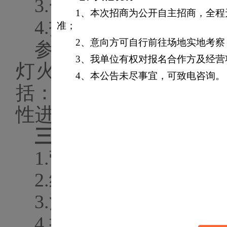
3
.合作模式：购买。
1、本次招商为公开自主招商，全
4
.
招选阶段提交
方案要
准；
2、意向方可自行前往场地实地考
参选方结合游乐园实
3、我单位有权对报名合作方及经
灯火游园会西园活动氛
4、本公告未尽事宜，可致电咨询。
括：
报价及清单明细
等
性进行评审及选定。
三、参选提交材料：
1.营业执照；
2.
经营资质
；
3.法定代表人身份证明
4.授权委托书及被授