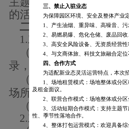
主题演出、特色商餐三
三、
禁止入驻业态
的活动氛围。
为保障园区环境、安全及整体产业
二、项目要求：
1、产生油烟、重异味、高噪音、
2、易燃易爆、危化仓储、废品回
1.
对参选方要求
3、高安全风险设备、无资质经营性
（
1）参选方需有良
4、与文商体旅、科技文旅融合定
录，公司经营良好。
四、
合作方式
为适配新业态灵活运营特点，本次
（
2）
具有
国内主题游
1、场地租赁模式：场地整体或分
及租金面议。
场所等投放的成功案例
2、联营合作模式：场地整体或分
（
3）
该项目不接受联
3、活动短期合作模式：支持主题
2
.
对项目要求
性、季节性落地合作。
4、整体打包运营模式：欢迎具备