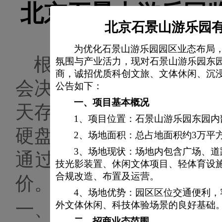
北京石景山游乐园
北京石景山游乐园有
为优化石景山游乐园园区业态布局
根据北京石景山游乐
氛围与产业活力，现对石景山游乐园东
商，诚招优质科创文旅、文体休闲、沉
会
决议，为满足反恐部
公告如下：
一、
项目基本概况
天存储时长的要求，拟
1、
项目位置：石景山游乐园东园内
硬盘
。
北京石景山游乐
2、场地面积：总占地面积约3万平
3、场地现状：场地内包含广场、
通过
比选的
方式，邀请
技光影装置、休闲文体项目、轻体育设
合规改造、布置及运营。
价。
4、场地优势：园区区位交通便利
一、
项目概况及招标范
外文体休闲、科技体验场景的良好基础
二、
招商业态范围