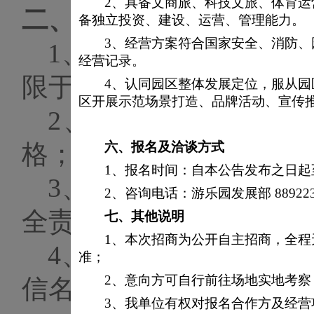
2、具备文商旅、科技文旅、体育
二、
应选单位资格要求
备独立投资、建设、运营、管理能力。
3、经营方案符合国家安全、消防
1、企业资质要求：
经营记录。
限于专营店、授权经销
4、认同园区整体发展定位，服从
区开展示范场景打造、品牌活动、宣传
2、应当具备承担本
格；
六、
报名及洽谈方式
1、报名时间：自本公告发布之日起至2
3、具备高度的安全
2、咨询电话：游乐园发展部 889223
全责任事故；
七、
其他说明
1、本次招商为公开自主招商，全
4、经营状态良好，
准；
2、意向方可自行前往场地实地考
信名单；
3、我单位有权对报名合作方及经