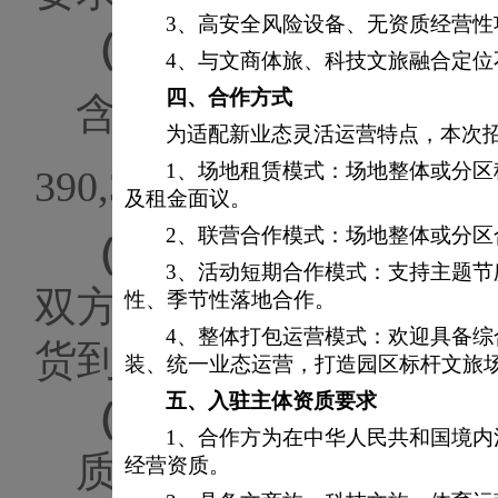
3、高安全风险设备、无资质经营性
（四）
预算控制价
4、与文商体旅、科技文旅融合定
四、
合作方式
含税预算控制价
441,
为适配新业态灵活运营特点，本次
1、场地租赁模式：场地整体或分
390,300.88
元
。
及租金面议。
2、联营合作模式：场地整体或分
（五）
供货及调试时间
3、活动短期合作模式：支持主题
双方签署合同且甲方向
性、季节性落地合作。
4、整体打包运营模式：欢迎具备
货到后
5个工作日完成调
装、统一业态运营，打造园区标杆文旅
五、
入驻主体资质要求
（六）
质保期要求
1、合作方为在中华人民共和国境
质保期：
一
年
经营资质。