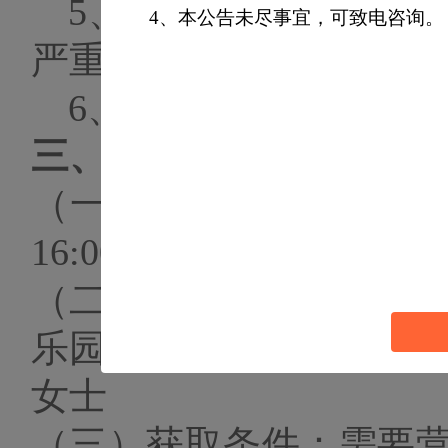
5、具备良好的企业
4、本公告未尽事宜，可致电咨询。
严重违约及重大工程质
6、本项目不接受联合
三、比选文件的获取
（一）获取时间：
2024
16:00时；
（二）获取地址：北京
乐园采购部）
，联系方
女士
（三）获取条件：需要