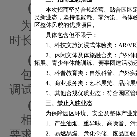
（一）
项目概况
本次招商坚持合规经营、贴合园区
类新业态，坚持低能耗、零污染、高体
为满足反恐部门针对
区整体风貌的优质项目。
具体包含但不限于：
时长的要求，拟采购一
1、
科技文旅沉浸式体验类：
AR/
2、
休闲文体及体旅融合类：户外休
（二）
招标范围
拓展、青少年体能训练、赛事团建活动
包括一台海康威视存
3、
科普教育类：自然科普、户外实
4、
商业服务类：艺术展览、品牌展
调试等。
5、
其他合规优质业态：符合园区管
（三）
技术要求
三、
禁止入驻业态
为保障园区环境、安全及整体产业
相关采购项目的品牌
1、产生油烟、重异味、高噪音、
要求。
2、易燃易爆、危化仓储、废品回