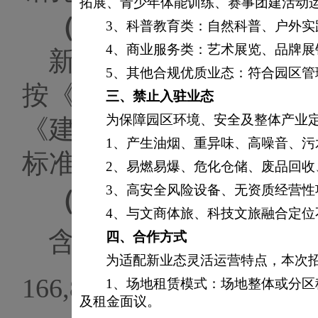
拓展、青少年体能训练、赛事团建活动
（三）
技术要求
3、
科普教育类：自然科普、户外实
4、
商业服务类：艺术展览、品牌展
新（改）建工程（构
5、
其他合规优质业态：符合园区管
按《岩土工程勘察规范
三、
禁止入驻业态
为保障园区环境、安全及整体产业
《建筑工程地质勘探与
1、产生油烟、重异味、高噪音、
标准》及设计要求，布
2、易燃易爆、危化仓储、废品回
3、高安全风险设备、无资质经营性
（四）
预算控制价
4、与文商体旅、科技文旅融合定
含税预算控制价
176
四、
合作方式
为适配新业态灵活运营特点，本次
166,858.96
元
。
1、场地租赁模式：场地整体或分
及租金面议。