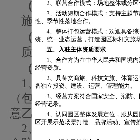
（五）
工期要求
2、联营合作模式：场地整体或分
3、活动短期合作模式：支持主题
施工工期：
20
日历天
性、季节性落地合作。
4、整体打包运营模式：欢迎具备
（六）
质保期要求
装、统一业态运营，打造园区标杆文旅
质保期：
无
五、
入驻主体资质要求
1、合作方为在中华人民共和国境
（七）
承包内容要求
经营资质。
2、具备文商旅、科技文旅、体育
1、
工程施工前，乙方
备独立投资、建设、运营、管理能力。
（包括但不限于材料、
3、经营方案符合国家安全、消防
经营记录。
意乙方工程施工方案及
4、认同园区整体发展定位，服从
区开展示范场景打造、品牌活动、宣传
2、
承包人在本工程所