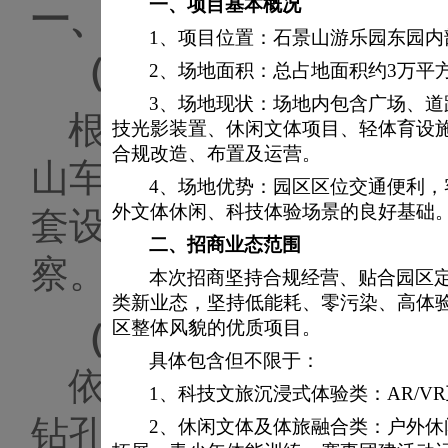
一、
项目基本概况
一、
项目概况及招标范
1、
项目位置：石景山游乐园东园内
（一）
项目概况
2、场地面积：总占地面积约3万平
3、场地现状：场地内包含广场、
根据我园
2023年升
技光影装置、休闲文体项目、轻体育设
合规改造、布置及运营。
山车
游艺设备进行更新
4、场地优势：园区区位交通便利
外文体休闲、科技体验场景的良好基础
套设施的设计与建设工
二、
招商业态范围
察。
本次招商坚持合规经营、贴合园区
类新业态，坚持低能耗、零污染、高体
区整体风貌的优质项目。
（二）
招标范围
具体包含但不限于：
依据规范及设计要求
1、
科技文旅沉浸式体验类：
AR/
钻孔约20个。
2、
休闲文体及体旅融合类：户外休