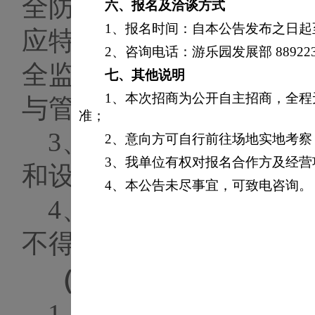
全防护劳保用具，承包
六、
报名及洽谈方式
1、报名时间：自本公告发布之日起至2
应特种作业证明资料至
2、咨询电话：游乐园发展部 889223
全监督检查。工程施工
七、
其他说明
1、本次招商为公开自主招商，全
与管理。
准；
3、
发包人需要为承包
2、意向方可自行前往场地实地考
3、我单位有权对报名合作方及经
和设施
需要
承包人自行
4、本公告未尽事宜，可致电咨询。
4、
承包人在本工程期
不得违反发包人的企业
（八）
安全与责任
1、
承包人在园区施